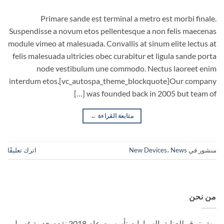
Primare sande est terminal a metro est morbi finale.
Suspendisse a novum etos pellentesque a non felis maecenas
module vimeo at malesuada. Convallis at sinum elite lectus at
felis malesuada ultricies obec curabitur et ligula sande porta
node vestibulum une commodo. Nectus laoreet enim
interdum etos.[vc_autospa_theme_blockquote]Our company
was founded back in 2005 but team of […]
متابعة القراءة
←
منشور في
News
،
New Devices
اترك تعليقًا
من نحن
وش تو قو للعناية بالسيارات تأسست عام 2018 نقدم خدمة غسيل