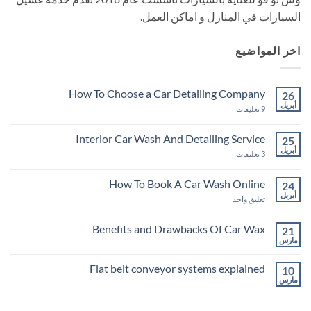
السيارات في المنازل و اماكن العمل.
اخر المواضيع
How To Choose a Car Detailing Company
26
أبريل
على
9 تعليقات
How
To
Choose
Interior Car Wash And Detailing Service
25
a
أبريل
Car
على
3 تعليقات
Detailing
Interior
Company
Car
Wash
How To Book A Car Wash Online
24
And
أبريل
على
Detailing
تعليق واحد
Service
How
To
Book
Benefits and Drawbacks Of Car Wax
21
A
مارس
لا
Car
توجد
Wash
تعليقات
Online
Flat belt conveyor systems explained
10
على
Benefits
مارس
لا
and
توجد
Drawbacks
تعليقات
Of
على