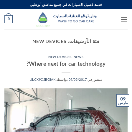
خطي
خدمة غسيل السيارات في جميع مناطق أبوظبي
لمحتوى
0
فئة الآرشيفات:
NEW DEVICES
NEW DEVICES
،
NEWS
Where next for car technology?
منشور في
09/03/2017
بواسطة
ULCX9C2BGIAK
09
مارس