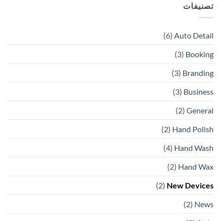
Car
تصنيفات
Flat
Wax
belt
conveyor
systems
explained
(6)
Auto Detail
(3)
Booking
(3)
Branding
(3)
Business
(2)
General
(2)
Hand Polish
(4)
Hand Wash
(2)
Hand Wax
(2)
New Devices
(2)
News