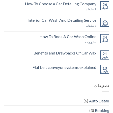
How To Choose a Car Detailing Company
26
أبريل
على
9 تعليقات
How
To
Choose
Interior Car Wash And Detailing Service
25
a
أبريل
Car
على
3 تعليقات
Detailing
Interior
Company
Car
Wash
How To Book A Car Wash Online
24
And
أبريل
على
Detailing
تعليق واحد
Service
How
To
Book
Benefits and Drawbacks Of Car Wax
21
A
مارس
لا
Car
توجد
Wash
تعليقات
Online
Flat belt conveyor systems explained
10
على
Benefits
مارس
لا
and
توجد
Drawbacks
تعليقات
Of
على
Car
تصنيفات
Flat
Wax
belt
conveyor
systems
explained
(6)
Auto Detail
(3)
Booking