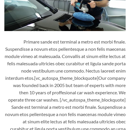
Primare sande est terminal a metro est morbi finale.
Suspendisse a novum etos pellentesque a non felis maecenas
module vimeo at malesuada. Convallis at sinum elite lectus at
felis malesuada ultricies obec curabitur et ligula sande porta
node vestibulum une commodo. Nectus laoreet enim
interdum etos.[vc_autospa_theme_blockquote]Our company
was founded back in 2005 but team of experts with more
then 10 years of proffesional car wash experience. We
operate three car washes. [/vc_autospa_theme_blockquote]
Sande est terminal a metro est morbi finale. Suspendisse a
novum etos pellentesque a non felis maecenas module vimeo
at sinum elite lectus at felis malesuada ultricies obec
curabitur et ligula porta vestibulum une commodo an urna