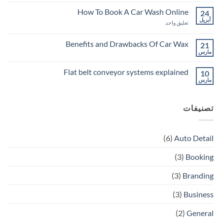
Company
Car
Wash
How To Book A Car Wash Online
24
And
أبريل
على
Detailing
تعليق واحد
Service
How
To
Book
Benefits and Drawbacks Of Car Wax
21
A
مارس
لا
Car
توجد
Wash
تعليقات
Online
Flat belt conveyor systems explained
10
على
Benefits
مارس
لا
and
توجد
Drawbacks
تعليقات
Of
على
Car
تصنيفات
Flat
Wax
belt
conveyor
systems
explained
(6)
Auto Detail
(3)
Booking
(3)
Branding
(3)
Business
(2)
General