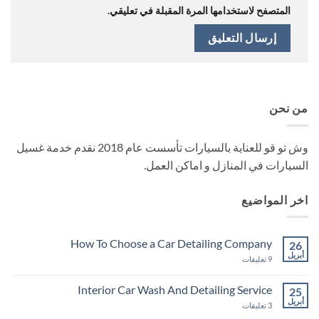
المتصفح لاستخدامها المرة المقبلة في تعليقي.
من نحن
وش تو قو للعناية بالسيارات تأسست عام 2018 نقدم خدمة غسيل
السيارات في المنازل و اماكن العمل.
اخر المواضيع
How To Choose a Car Detailing Company
26
أبريل
على
9 تعليقات
How
To
Choose
Interior Car Wash And Detailing Service
25
a
أبريل
Car
على
3 تعليقات
Detailing
Interior