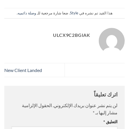
هذا القيد تم نشره في
Style
. ضعا شارة مرجعية للـ
وصلة دائميه
.
ULCX9C2BGIAK
New Client Landed
اترك تعليقاً
لن يتم نشر عنوان بريدك الإلكتروني.
الحقول الإلزامية
مشار إليها بـ
*
التعليق
*