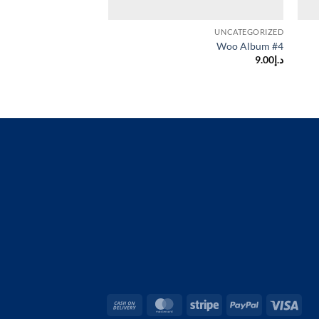
UNCATEGORIZED
UNCATEGORIZED
Woo Logo
Woo Album #4
د.إ
9.00
د.إ
35.00
Cash
MasterCard
Stripe
PayPal
Visa