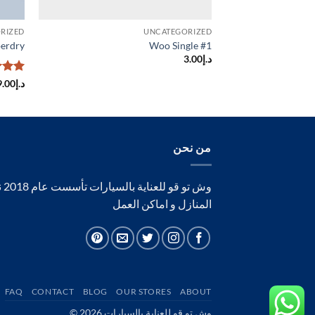
RIZED
UNCATEGORIZED
perdry
Woo Single #1
د.إ
3.00
تم
د.إ
9.00
التقي
من 5
من نحن
وش
المنازل و اماكن العمل
FAQ
CONTACT
BLOG
OUR STORES
ABOUT
وش تو قو للعناية بالسيارات 2026 ©