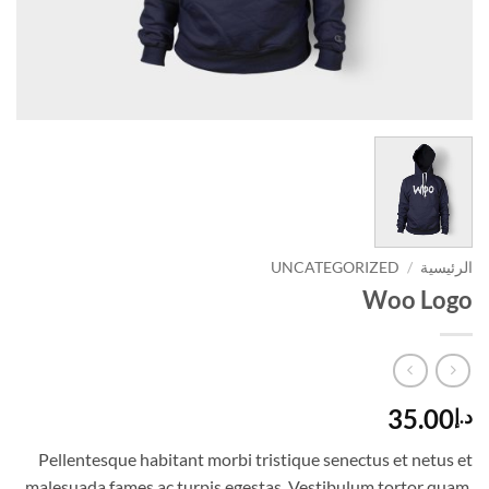
الرئيسية
/
UNCATEGORIZED
Woo Logo
35.00
د.إ
Pellentesque habitant morbi tristique senectus et netus et
malesuada fames ac turpis egestas. Vestibulum tortor quam,