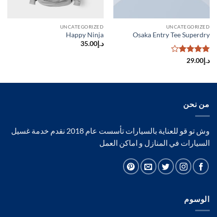
UNCATEGORIZED
UNCATEGORIZED
Happy Ninja
Osaka Entry Tee Superdry
د.إ
35.00
تم
د.إ
29.00
التقييم
4
من 5
من نحن
وش تو قو للعناية بالسيارات تأسست عام 2018 نقدم خدمة غسيل
السيارات في المنازل و اماكن العمل
الوسوم