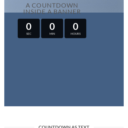
A COUNTDOWN
INSIDE A BANNER
0
0
0
SEC
MIN
HOURS
COUNTDOWN AS TEXT