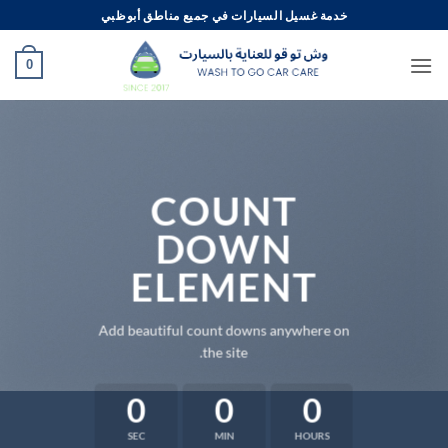
خطي
خدمة غسيل السيارات في جميع مناطق أبوظبي
لمحتوى
0
COUNT
DOWN
ELEMENT
Add beautiful count downs anywhere on
the site.
0
0
0
SEC
MIN
HOURS